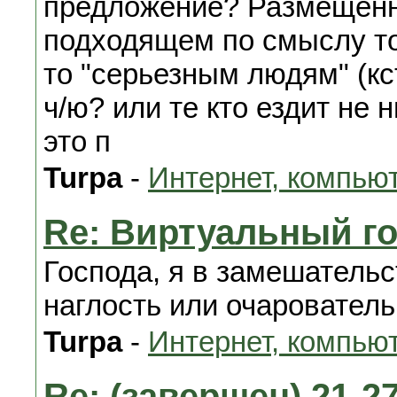
предложение? Размещенно
подходящем по смыслу топ
то "серьезным людям" (кст
ч/ю? или те кто ездит не 
это п
Turpa
-
Интернет, компью
Re: Виртуальный го
Господа, я в замешательс
наглость или очарователь
Turpa
-
Интернет, компью
Re: (завершен) 21-27