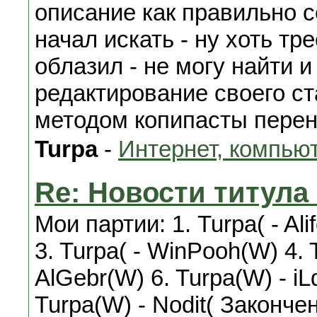
описание как правильно с
начал искать - ну хоть тр
облазил - не могу найти 
редактирование своего ст
методом копипасты перен
Turpa
-
Интернет, компью
Re: Новости титул
Мои партии: 1. Turpa( - Al
3. Turpa( - WinPooh(W) 4. 
AlGebr(W) 6. Turpa(W) - iLq
Turpa(W) - Nodit( Закончен