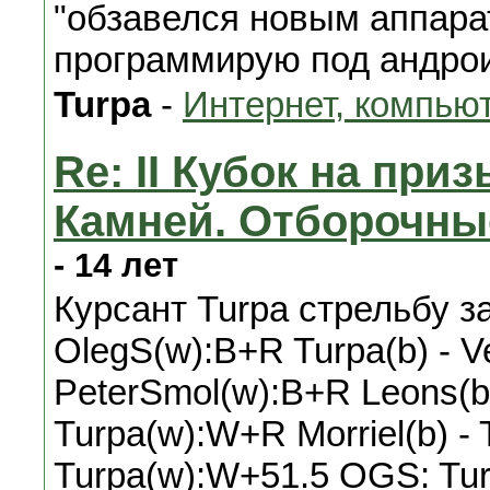
"обзавелся новым аппара
программирую под андро
Turpa
-
Интернет, компью
Re: II Кубок на при
Камней. Отборочны
- 14 лет
Курсант Turpa стрельбу за
OlegS(w):B+R Turpa(b) - V
PeterSmol(w):B+R Leons(b)
Turpa(w):W+R Morriel(b) - 
Turpa(w):W+51.5 OGS: Tur