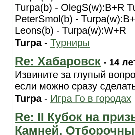
Turpa(b) - OlegS(w):B+R 
PeterSmol(b) - Turpa(w):B
Leons(b) - Turpa(w):W+R
Turpa
-
Турниры
Re: Хабаровск
- 14 ле
Извините за глупый вопро
если можно сразу сделать
Turpa
-
Игра Го в городах
Re: II Кубок на при
Камней. Отборочны