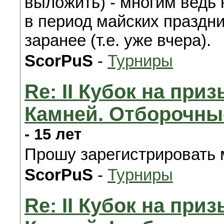
выложить) - многим ведь 
в период майских праздн
заранее (т.е. уже вчера).
ScorPuS
-
Турниры
Re: II Кубок на при
Камней. Отборочны
- 15 лет
Прошу зарегистрировать м
ScorPuS
-
Турниры
Re: II Кубок на при