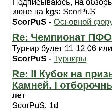
Подписываюсь, на обзор
июне на kgs: ScorPuS
ScorPuS
-
Основной фору
Re: Чемпионат ПФО
Турнир будет 11-12.06 или
ScorPuS
-
Турниры
Re: II Кубок на при
Камней. I отборочны
лет
ScorPuS, 1d