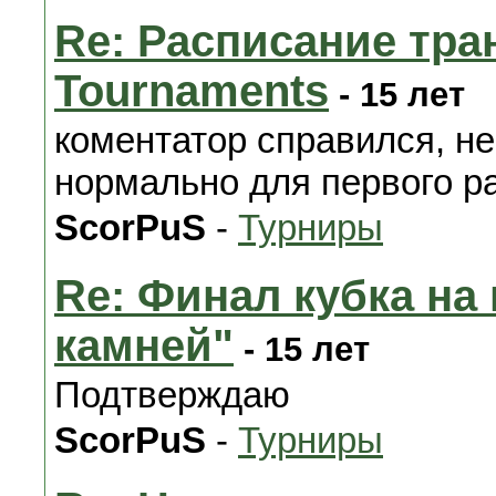
Re: Расписание тра
Tournaments
- 15 лет
коментатор справился, не
нормально для первого раз
ScorPuS
-
Турниры
Re: Финал кубка на
камней"
- 15 лет
Подтверждаю
ScorPuS
-
Турниры