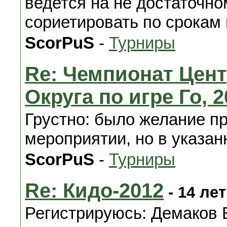
ведется на не достаточн
сориетировать по срокам 
ScorPuS
-
Турниры
Re: Чемпионат Цен
Округа по игре Го, 20
Грустно: было желание п
мероприятии, но в указан
ScorPuS
-
Турниры
Re: Кидо-2012
- 14 лет
Регистрируюсь: Демаков 