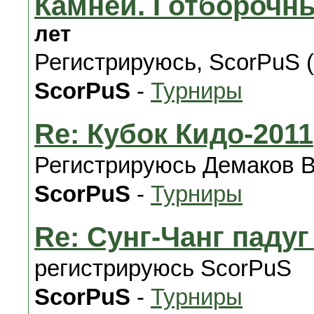
Камней. I отборочны
лет
Регистрируюсь, ScorPuS (
ScorPuS
-
Турниры
Re: Кубок Кидо-2011
Регистрируюсь Демаков 
ScorPuS
-
Турниры
Re: Сунг-Чанг падуг 
регистрируюсь ScorPuS
ScorPuS
-
Турниры