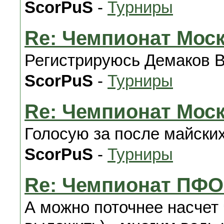
ScorPuS
-
Турниры
Re: Чемпионат Мос
Регистрируюсь Демаков 
ScorPuS
-
Турниры
Re: Чемпионат Мос
Голосую за после майских
ScorPuS
-
Турниры
Re: Чемпионат ПФО
А можно поточнее насчет