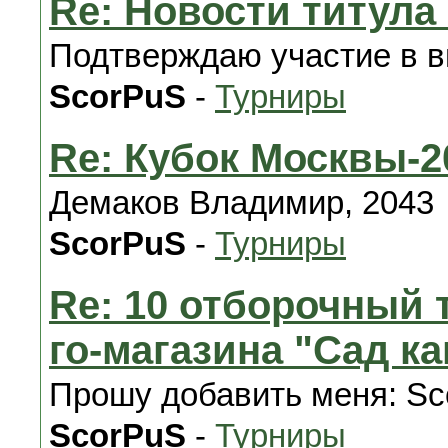
Re: Новости титул
Подтверждаю участие в в
ScorPuS
-
Турниры
Re: Кубок Москвы-2
Демаков Владимир, 2043
ScorPuS
-
Турниры
Re: 10 отборочный 
го-магазина "Сад к
Прошу добавить меня: Sc
ScorPuS
-
Турниры