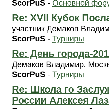
ScorPuS
-
Основной фору
Re: XVII Кубок Пос
участник Демаков Владим
ScorPuS
-
Турниры
Re: День города-201
Демаков Владимир, Москв
ScorPuS
-
Турниры
Re: Школа го Заслу
России Алексея Ла