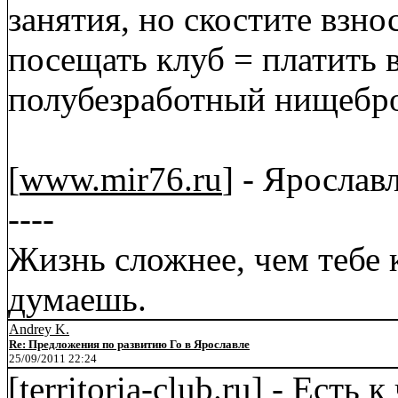
занятия, но скостите взно
посещать клуб = платить в
полубезработный нищебро
[
www.mir76.ru
] - Ярослав
----
Жизнь сложнее, чем тебе 
думаешь.
Andrey K.
Re: Предложения по развитию Го в Ярославле
25/09/2011 22:24
[
territoria-club.ru
] - Есть 