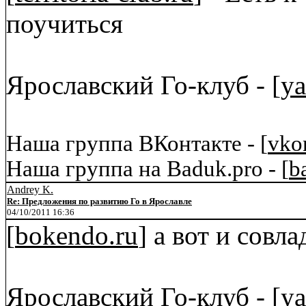
поучиться
Ярославский Го-клуб - [
ya
Наша группа ВКонтакте - [
vko
Наша группа на Baduk.pro - [
b
Andrey K.
Re: Предложения по развитию Го в Ярославле
04/10/2011 16:36
[
bokendo.ru
] а вот и сов
Ярославский Го-клуб - [
ya