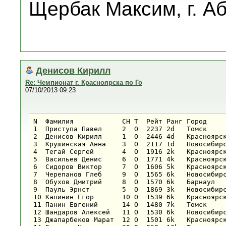
Щербак Максим, г. Аб
Денисов Кирилл
Re: Чемпионат г. Красноярска по Го
07/10/2013 09:23
N  Фамилия            СН Т  Рейт Ранг Город     
1  Приступа Павел     2  О  2237 2d   Томск     
2  Денисов Кирилл     1  О  2446 4d   Красноярск
3  Крушинская Анна    3  О  2117 1d   Новосибирс
4  Тегай Сергей       4  О  1916 2k   Красноярск
5  Васильев Денис     6  О  1771 4k   Красноярск
6  Сидоров Виктор     7  О  1606 5k   Красноярск
7  Черепанов Глеб     9  О  1565 6k   Новосибирс
8  Обухов Дмитрий     8  О  1570 6k   Барнаул   
9  Пауль Эрнст        5  О  1869 3k   Новосибирс
10 Калинин Егор       10 О  1539 6k   Красноярск
11 Панин Евгений      14 О  1480 7k   Томск     
12 Шандаров Алексей   11 О  1530 6k   Новосибирс
13 Джапарбеков Марат  12 О  1501 6k   Красноярск