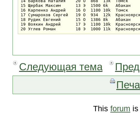
14 Баркова Наталия    20 О  868  13k  Томск     
15 Щербак Максим      13 Э  1500 6k   Абакан    
16 Карпенко Андрей    16 О  1100 10k  Томск     
17 Сумароков Сергей   19 О  934  12k  Красноярск
18 Рудик Евгений      15 О  1386 8k   Абакан    
19 Воякин Андрей      17 Э  1100 10k  Красноярск
Следующая тема
Пред
Печа
This
forum
is