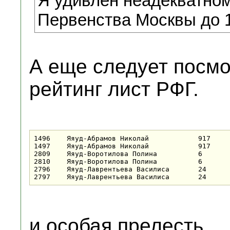
Я удивлен неадекватном
Первенства Москвы до 1
А еще следует посм
рейтинг лист РФГ.
1496	Яяуд-Абрамов Николай		917	08.09.2013

1497	Яяуд-Абрамов Николай		917	08.09.2013

2809	Яяуд-Воротилова Полина		6	08.09.2013

2810	Яяуд-Воротилова Полина		6	08.09.2013

2796	Яяуд-Лаврентьева Василиса	24	08.09.2013

и особая прелесть