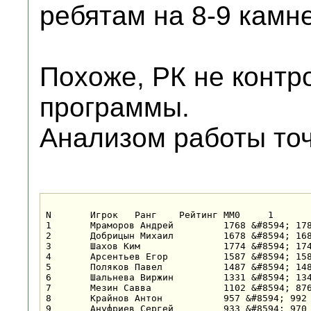
ребятам на 8-9 камн
Похоже, РК не контр
программы.
Анализом работы точ
N	Игрок	Ранг	Рейтинг	MM0	1	2	3	4	5	6	Очки	Бухг	Берг	Место

1	Мраморов Андрей		1768 &#8594; 1789 (+21)	1	9+	11+	4+	2+	6+	3+	7	29	29	1

2	Добрицын Михаил		1678 &#8594; 1683 (+5)	1	12+	7+	5+	1-	8+	9+	6	29	22	2

3	Шахов Ким		1774 &#8594; 1746 (-28)	1	8+	5-	12+	11+	4+	1-	5	29	17	3

4	Арсентьев Егор		1587 &#8594; 1583 (-4)	1	16+	10+	1-	7+	3-	12+	5	28	16	4

5	Поляков Павел		1487 &#8594; 1489 (+2)	1	14+	3+	2-	8-	16+	10+	5	26	16	5

6	Шальнева Виржин		1331 &#8594; 1340 (+9)	1	10-	13+	16+	9+	1-	8+	5	26	15	6

7	Мезин Савва		1102 &#8594; 8
8	Крайнов Антон		957 &#8594; 992 (+35)	1	3-	18+	15+	5+	2-	6-	4	28	12	8

9	Ануфриев Сергей		933 &#8594; 970 (+37)	1	1-	19+	26+	6-	15+	2-	4	27&#189;	9&#189;	9
