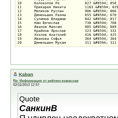
10	Колоколов Ро		827 &#8594; 858 (+31)	1	6+	4-	7-	17+	11+	5-	4	27	12	10

11	Прикарев Никита		1183 &#8594; 8
12	Меликов Руслан		906 &#8594; 866
13	Деменьшин Рахма		655 &#8594; 670 (+15)	1	7-	6-	21+	12-	20+	16+	4	23	9	13

14	Сулимов Владими		842 &#8594; 817 (-25)	1	5-	26+	11-	19+	7-	18+	4	22&#189;	8&#189;	14

15	Нам Вячеслав		738 &#8594; 708 (-30)	1	11-	21+	8-	23+	9-	24+	4	19	7	15

16	Иванов Максим		905 &#8594; 889 (-16)	1	4-	20+	6-	18+	5-	13-	3	25	6	16

17	Крайнов Ярослав		323 &#8594; 332 (+9)	0	23+	12-	20+	10-	25+	7-	3	19	6	17

18	Хохлов Анатолий		416 &#8594; 425 (+9)	0	22+	8-	25+	16-	21+	14-	3	18	7	18

19	Иванова Софья		364 &#8594; 364 (=)	0	25+	9-	22+	14-	24+	11-	3	18	6	19

Kaban
Re: Информация от рейтинг-комиссии
02/11/2013 12:57
Quote
СанкинB