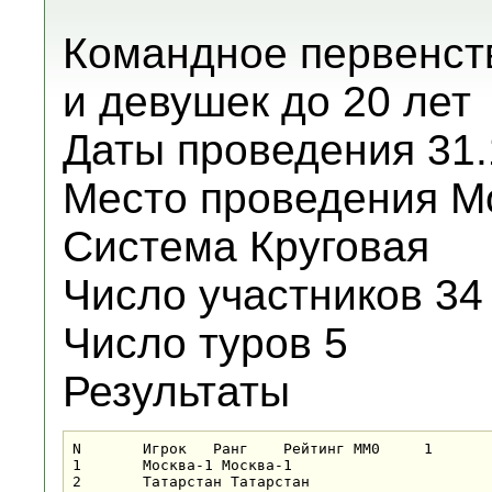
Командное первенст
и девушек до 20 лет
Даты проведения 31.1
Место проведения М
Система Круговая
Число участников 34
Число туров 5
Результаты
N	Игрок	Ранг	Рейтинг	MM0	1	2	3	4	5	Очки	Бухг	Берг	Место

1	Москва-1 Москва-1			0	2=	6+	3+	4+	5+	4.5	10&#189;	8&#189;	1

2	Татарстан Татарстан			0	1=	4=	6+	5+	3+	4	11	7&#189;	2
