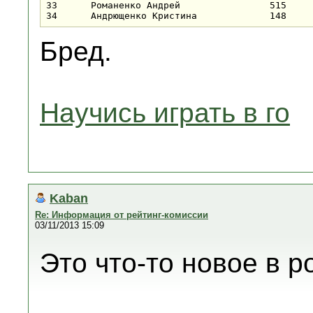
33	Романенко Андрей		515	0		17-		30-	28-	0	7	0	

Бред.
Научись играть в го
Kaban
Re: Информация от рейтинг-комиссии
03/11/2013 15:09
Это что-то новое в 