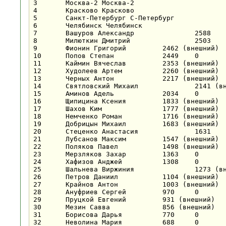
3	Москва-2 Москва-2			0	4+	5+	1-	6+	2-	3	12	3&#189;	3

4	Красково Красково			0	3-	2=	5+	1-	6+	2.5	12&#189;	3	4

5	Санкт-Петербург С-Петербург			0	6=	3-	4-	2-	1-	0.5	14&#189;	0&#188;	5

6	Челябинск Челябинск			0	5=	1-	2-	3-	4-	0.5	14&#189;	0&#188;	6

7	Вашуров Александр		2588	0	11+		20+	9-	22+	3	11	6	

8	Милюткин Дмитрий		2503	0	12-	16+	23+	26+	25+	4	10	5	

9	Фионин Григорий		2462 (внешний)	0	20+	19+	16+	7+	11+	5	9	9	

10	Попов Степан		2449	0	13+	18+	31+	29+	27+	5	7	7	

11	Каймин Вячеслав		2353 (внешний)	0	7-	20+	19+	16+	9-	3	11	3	

12	Худолеев Артем		2260 (внешний)	0	8+	23+	25+	18+	26+	5	10	10	

13	Черных Антон		2217 (внешний)	0	10-			21+	29+	2	9	4	

14	Святловский Михаил		2141 (внешний)	0	15+	32+	27+	28+	34+	5	8	8	

15	Аминов Адель		2034	0	14-	21-	32+		30+	2	11	3	

16	Щипицина Ксения		1833 (внешний)	0	19-	8-	9-	11-	20+	1	14	1	

17	Шахов Ким		1777 (внешний)	0		33+	30+			2	2	2	

18	Немченко Роман		1716 (внешний)	0	22+	10-	26+	12-	23-	2	14	2	

19	Добрицын Михаил		1683 (внешний)	0	16+	9-	11-	20-		1	10	1	

20	Стеценко Анастасия		1631	0	9-	11-	7-	19+	16-	1	13	1	

21	Лубсанов Максим		1547 (внешний)	0	25-	15+	29+	13-	32+	3	8	4	

22	Поляков Павел		1498 (внешний)	0	18-	26+		23+	7-	2	7	2	

23	Мерзляков Захар		1363	0	26+	12-	8-	22-	18+	2	13	2	

24	Хафизов Анджей		1308	0		28-		34+		1	3	0	

25	Шальнева Виржиния		1273 (внешний)	0	21+	29+	12-		8-	2	13	4	

26	Петров Даниил		1104 (внешний)	0	23-	22-	18-	8-	12-	0	15	0	

27	Крайнов Антон		1003 (внешний)	0	28+		14-	31+	10-	2	13	3	

28	Ануфриев Сергей		970	0	27-	24+	34+	14-	33+	3	8	1	

29	Пруцкой Евгений		931 (внешний)	0	31+	25-	21-	10-	13-	1	12	0	

30	Мезин Савва		856 (внешний)	0		34+	17-	33+	15-	2	4	0	

31	Борисова Дарья		770	0	29-		10-	27-		0	8	0	

32	Неволина Мария		688	0	34+	14-	15-		21-	1	10	0	
