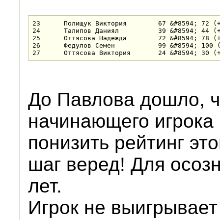
23	Полищук Виктория	67 &#8594; 72 (+5)	0	17-	+!	27+	15-	12-	22-	2	16	2	23

24	Талипов Даниял		39 &#8594; 44 (+5)	0	20-	22-	+!	27+	19-	15-	2	14&#189;	1&#189;	24

25	Оттясова Надежда	72 &#8594; 78 (+6)	0	19-	27+	18-	21-	17-	20-	1	15	0	25

26	Федулов Семен		99 &#8594; 100 (+1)	0	27+	14-	9-	-!	-!	-!	1	12&#189;	0	26

До Павлова дошло, ч
начинающего игрока 
понизить рейтинг это
шаг веред! Для осоз
лет.
Игрок не выигрывает