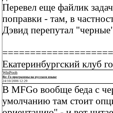
Перевел еще файлик задач
поправки - там, в частнос
Дэвид перепутал "черные"
===================
Екатеринбургский клуб го 
WinPooh
Re: Го программы на русском языке
24/10/2006 12:29
В MFGo вообще беда с че
умолчанию там стоит опци
ориентацию" - и вот читае