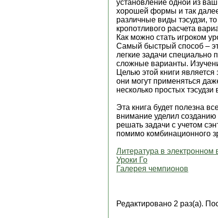
установление одной из ваш
хорошей формы и так далее
различные виды тэсудзи, то
кропотливого расчета вари
Как можно стать игроком ур
Самый быстрый способ – это
легкие задачи специально 
сложные варианты. Изучени
Целью этой книги является 
они могут применяться даже
несколько простых тэсудзи 
Эта книга будет полезна вс
внимание уделил созданию 
решать задачи с учетом сэн
помимо комбинационного з
Литература в электронном 
Уроки Го
Галерея чемпионов
Редактировано 2 раз(а). По