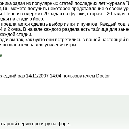
рника задач из популярных статей последних лет журнала "
т, Вы можете получить некоторое представление о своем ур
и. Первая содержит 20 задач на фусэки, вторая – 20 задач 
адач на стадию йосэ.
предлагается сделать выбор из пяти пунктов. Каждый ход, 
, 4 и 2 очка. В начале каждого раздела есть таблица для зан
каждой стадии.
адачам так, как будто они встретились в вашей настоящей па
и познавательна для усиления игры.
е
следний раз 14/11/2007 14:04 пользователем Doctor.
нтарной серии про игру на форе...