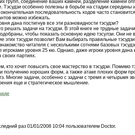
их групп, соединение ваших камней, разделение камней оп
. Тэсудзи особенно полезны в борьбе на стадии середины и
 окончательная последовательность ходов часто становится
антов можно избежать.
овня дана постигнув все эти разновидности тэсудзи?
 решать задачи на тэсудзи. В этой книге не трудные задачи
подобраны, чтобы показать основную идею тэсулзи. Они не
е этих тэсудзи позволит Вам выбирать правильные тэсудзи
знакомство читателя с несколькими сотнями базовых тэсудзи
 игроками уровня 25 кю. Однако, даже игроки уровня дана
в своих партиях.
ем, кто хочет повысить свое мастерство в тэсудзи. Помимо 
и получению хороших форм, а также атаке плохих форм пр
тэ. Многие задачи, особенно с задачи с тремя и четырьмя з
рения еще и стратегическое мышление.
виде
следний раз 01/01/2008 10:04 пользователем Doctor.